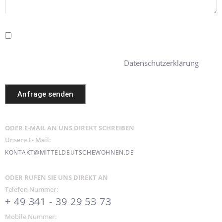
Sie erklären sich damit einverstanden, dass Ihre Daten zur
Bearbeitung Ihres Anliegens verwendet werden. Weitere Informationen
Datenschutzerklärung
und Widerrufshinweise finden Sie in der
.
Anfrage senden
ODER E-MAIL AN UNS DIREKT SCHREIBEN
Unsere E- Mail:
KONTAKT@MITTELDEUTSCHEWOHNEN.DE
ODER RUFEN SIE UNS DIREKT AN
Telefon Nummer:
+ 49 341 - 39 29 53 73
Mobile Nummer: