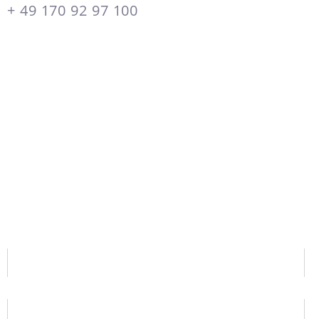
+ 49 170 92 97 100
FINANZIERUNG KOSTENFREI
UND INDIVIDUELL IM TERMIN
BERECHNEN LASSEN.
Best mögliche Finanzierung durch unsere kompetenten
Finanzierungspartner