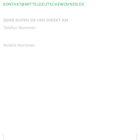
KONTAKT@MITTELDEUTSCHEWOHNEN.DE
ODER RUFEN SIE UNS DIREKT AN
Telefon Nummer:
+ 49 341 - 39 29 53 73
Mobile Nummer:
+ 49 170 92 97 100
BESICHTIGUNGSTERMIN VEREINBAREN