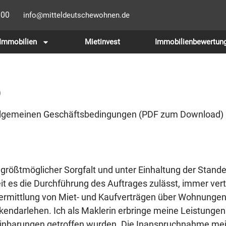
100
info@mitteldeutschewohnen.de
Immobilien
Mietinvest
Immobilienbewertun
)
Allgemeinen Geschäftsbedingungen (PDF zum Download) in
t größtmöglicher Sorgfalt und unter Einhaltung der Stan
 es die Durchführung des Auftrages zulässt, immer vert
e Vermittlung von Miet- und Kaufverträgen über Wohnunge
ndarlehen. Ich als Maklerin erbringe meine Leistungen
einbarungen getroffen wurden. Die Inanspruchnahme mei