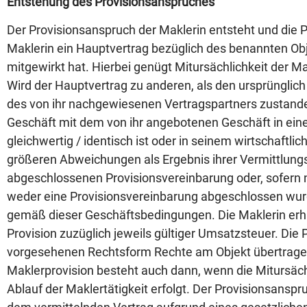
Entstehung des Provisionsanspruches
Der Provisionsanspruch der Maklerin entsteht und die P
Maklerin ein Hauptvertrag bezüglich des benannten Ob
mitgewirkt hat. Hierbei genügt Mitursächlichkeit der Ma
Wird der Hauptvertrag zu anderen, als den ursprüngli
des von ihr nachgewiesenen Vertragspartners zustand
Geschäft mit dem von ihr angebotenen Geschäft in ein
gleichwertig / identisch ist oder in seinem wirtschaft
größeren Abweichungen als Ergebnis ihrer Vermittlungs
abgeschlossenen Provisionsvereinbarung oder, sofern ni
weder eine Provisionsvereinbarung abgeschlossen wurd
gemäß dieser Geschäftsbedingungen. Die Maklerin erhä
Provision zuzüglich jeweils gültiger Umsatzsteuer. Di
vorgesehenen Rechtsform Rechte am Objekt übertragen 
Maklerprovision besteht auch dann, wenn die Mitursäch
Ablauf der Maklertätigkeit erfolgt. Der Provisionsansp