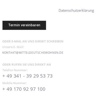
Bearbeitung Ihres Anliegens verwendet werden. Weitere Informationen
Datenschutzerklärung
und Widerrufshinweise finden Sie in der
.
Termin vereinbaren
ODER E-MAIL AN UNS DIREKT SCHREIBEN
Unsere E- Mail:
KONTAKT@MITTELDEUTSCHEWOHNEN.DE
ODER RUFEN SIE UNS DIREKT AN
Telefon Nummer:
+ 49 341 - 39 29 53 73
Mobile Nummer:
+ 49 170 92 97 100