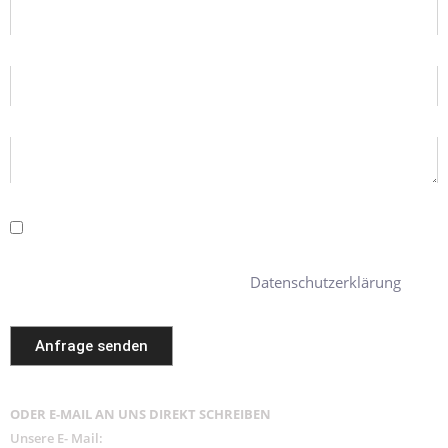
Sie erklären sich damit einverstanden, dass Ihre Daten zur
Bearbeitung Ihres Anliegens verwendet werden. Weitere Informationen
Datenschutzerklärung
und Widerrufshinweise finden Sie in der
.
Anfrage senden
ODER E-MAIL AN UNS DIREKT SCHREIBEN
Unsere E- Mail: