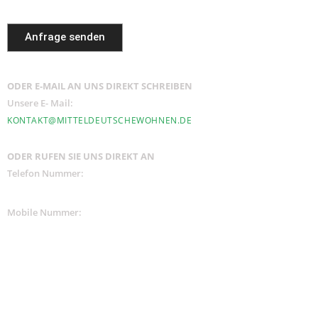
Anfrage senden
ODER E-MAIL AN UNS DIREKT SCHREIBEN
Unsere E- Mail:
KONTAKT@MITTELDEUTSCHEWOHNEN.DE
ODER RUFEN SIE UNS DIREKT AN
Telefon Nummer:
+ 49 341 - 39 29 53 73
Mobile Nummer:
+ 49 170 92 97 100