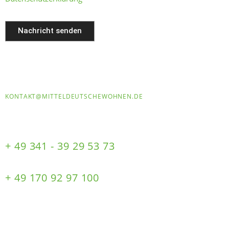
Nachricht senden
ODER E-MAIL AN UNS DIREKT SCHREIBEN
Unsere E- Mail:
KONTAKT@MITTELDEUTSCHEWOHNEN.DE
ODER RUFEN SIE UNS DIREKT AN
Telefon Nummer:
+ 49 341 - 39 29 53 73
Mobile Nummer:
+ 49 170 92 97 100