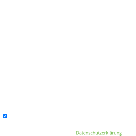
RÜCKRUF VEREINBAREN
Sie erklären sich damit einverstanden, dass Ihre Daten zur
Bearbeitung Ihres Anliegens verwendet werden. Weitere Informationen
Datenschutzerklärung
und Widerrufshinweise finden Sie in der
.